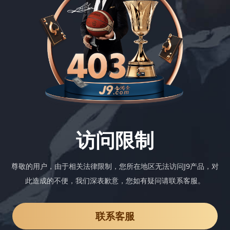
访问限制
尊敬的用户，由于相关法律限制，您所在地区无法访问J9产品，对
此造成的不便，我们深表歉意，您如有疑问请联系客服。
联系客服