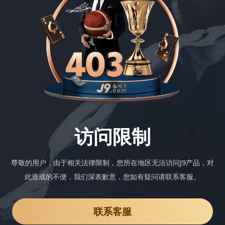
访问限制
尊敬的用户，由于相关法律限制，您所在地区无法访问J9产品，对
此造成的不便，我们深表歉意，您如有疑问请联系客服。
联系客服