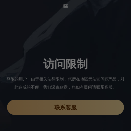
访问限制
尊敬的用户，由于相关法律限制，您所在地区无法访问J9产品，对
此造成的不便，我们深表歉意，您如有疑问请联系客服。
联系客服