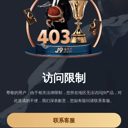
访问限制
尊敬的用户，由于相关法律限制，您所在地区无法访问J9产品，对
此造成的不便，我们深表歉意，您如有疑问请联系客服。
联系客服